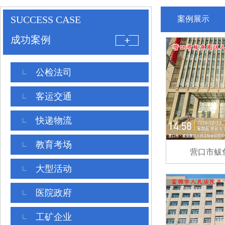
SUCCESS CASE
案例展示
成功案例
公检法司
客运交通
快递物流
教育考场
营口市鲅
大型活动
医院政府
工矿企业