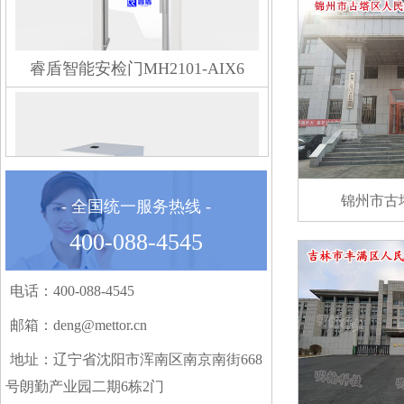
睿盾智能安检门MH2101-AIX6
锦州市古
- 全国统一服务热线 -
400-088-4545
MH10080D（双视角）通道式X射线安检机
电话：400-088-4545
邮箱：deng@mettor.cn
地址：辽宁省沈阳市浑南区南京南街668
号朗勤产业园二期6栋2门