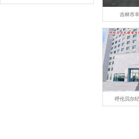
吉林市
睿盾MH1500型危险液体检查仪
呼伦贝尔